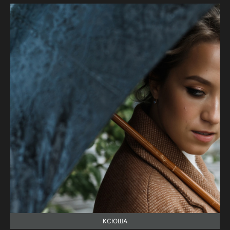
КСЮША