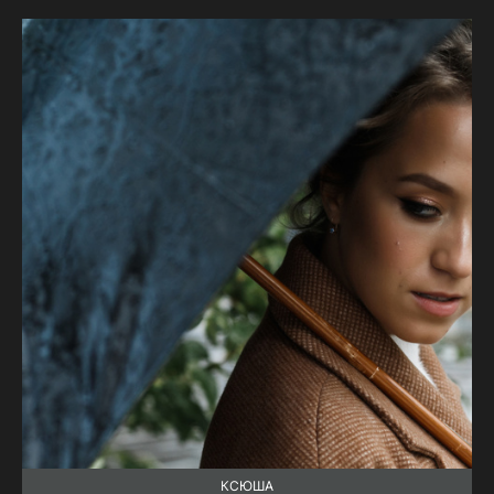
КСЮША