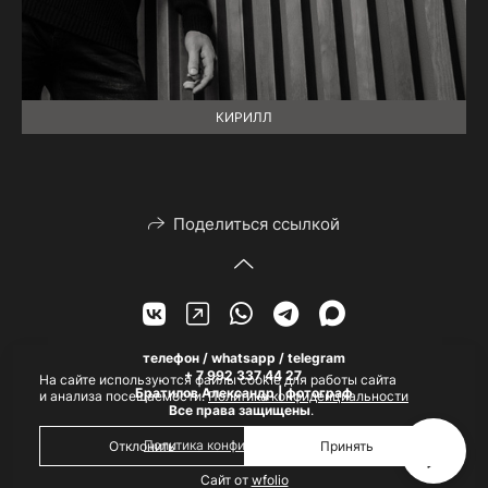
КИРИЛЛ
Поделиться ссылкой
телефон / whatsapp / telegram
+ 7 992 337 44 27
На сайте используются файлы cookie для работы сайта
Братилов Александр | фотограф
и анализа посещаемости.
Политика конфиденциальности
Все права защищены
.
Политика конфиденциальности
Отклонить
Принять
Сайт от
wfolio